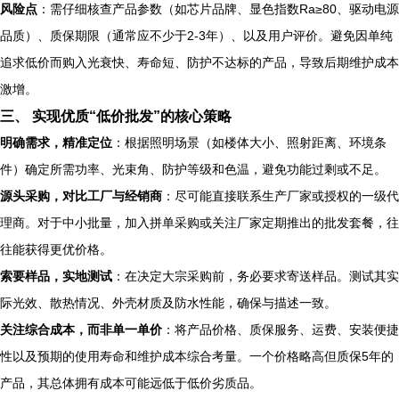
风险点
：需仔细核查产品参数（如芯片品牌、显色指数Ra≥80、驱动电源
品质）、质保期限（通常应不少于2-3年）、以及用户评价。避免因单纯
追求低价而购入光衰快、寿命短、防护不达标的产品，导致后期维护成本
激增。
三、 实现优质“低价批发”的核心策略
明确需求，精准定位
：根据照明场景（如楼体大小、照射距离、环境条
件）确定所需功率、光束角、防护等级和色温，避免功能过剩或不足。
源头采购，对比工厂与经销商
：尽可能直接联系生产厂家或授权的一级代
理商。对于中小批量，加入拼单采购或关注厂家定期推出的批发套餐，往
往能获得更优价格。
索要样品，实地测试
：在决定大宗采购前，务必要求寄送样品。测试其实
际光效、散热情况、外壳材质及防水性能，确保与描述一致。
关注综合成本，而非单一单价
：将产品价格、质保服务、运费、安装便捷
性以及预期的使用寿命和维护成本综合考量。一个价格略高但质保5年的
产品，其总体拥有成本可能远低于低价劣质品。