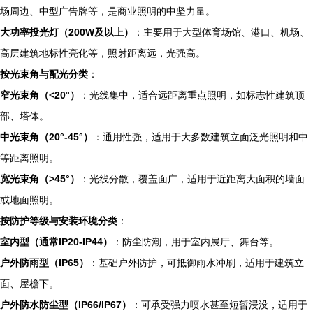
场周边、中型广告牌等，是商业照明的中坚力量。
大功率投光灯（200W及以上）
：主要用于大型体育场馆、港口、机场、
高层建筑地标性亮化等，照射距离远，光强高。
按光束角与配光分类
：
窄光束角（<20°）
：光线集中，适合远距离重点照明，如标志性建筑顶
部、塔体。
中光束角（20°-45°）
：通用性强，适用于大多数建筑立面泛光照明和中
等距离照明。
宽光束角（>45°）
：光线分散，覆盖面广，适用于近距离大面积的墙面
或地面照明。
按防护等级与安装环境分类
：
室内型（通常IP20-IP44）
：防尘防潮，用于室内展厅、舞台等。
户外防雨型（IP65）
：基础户外防护，可抵御雨水冲刷，适用于建筑立
面、屋檐下。
户外防水防尘型（IP66/IP67）
：可承受强力喷水甚至短暂浸没，适用于