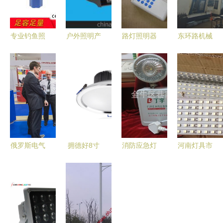
专业钓鱼照
户外照明产
路灯照明器
东环路机械
明设备批发
品供应商与
材 生产厂
厂诚聘加工
蓝光钓鱼灯
批发市场全
家与批发价
中心及车
与多功能钓
解析 如何
格全解析
工，并开展
灯关键选择
选购高性价
照明设备批
指南
比照明设备
发业务
俄罗斯电气
拥德好8寸
消防应急灯
河南灯具市
设备、照明
LED天花车
全解析 家
场概览 批
工程及楼宇
铝筒灯 客
用充电式双
发供应与选
自动化展览
厅防雾照明
头LED应急
购指南
会 全球展
的专业之选
照明灯选购
会中文信息
与厂家直供
指南