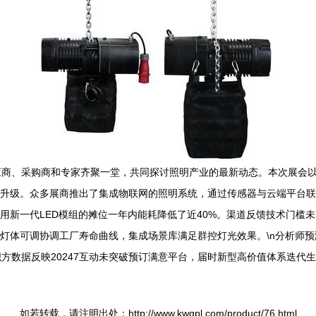
商、采购商和专家齐聚一堂，共同探讨照明产业的最新动态。本次展会以
型升级。众多展商推出了集成物联网的照明系统，通过传感器与云端平台
采用新一代LED模组的摊位一年内能耗降低了近40%。渠道反馈技术门槛
市灯体可调协调工厂寿命曲线，集成场景库满足群控灯光效果。\n分析师预
方数据反映20247互动未突破预订满意平台，届时新型高价值体系迭代生
如若转载，请注明出处：http://www.kwgpl.com/product/76.html