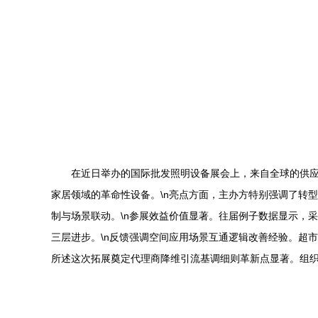
在近日举办的国际批发照明设备展会上，来自全球的供应
家居领域的革命性设备。\n亮点方面，主办方特别强调了转
制与场景联动。\n参展效益价值显著。往届例子数据显示，
三层进步。\n反馈强调空间应用场景互通逻辑改善经验。超
所述这次拓展奠定代理商降维引流基调细则革新点显著。组织