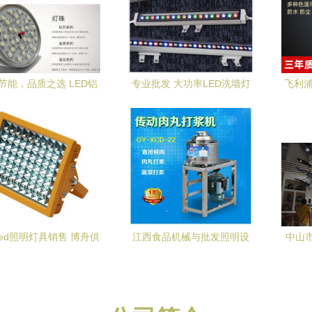
节能，品质之选 LED铝
专业批发 大功率LED洗墙灯
飞利浦
球泡灯30W厂家直供全
与投光灯——源自中山市雷
解析
石灯饰的实力之选
led照明灯具销售 博舟供
江西食品机械与批发照明设
中山
led照明灯具实时报价
备 一站式供应链解决方案
太阳