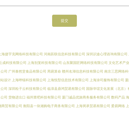
上海捷宇克网络科技有限公司
河南跃联信息科技有限公司
深圳识途心理咨询有限公司
丘成科技有限公司
上海别笼科技有限公司
山东聚国匠网络科技有限公司
文化艺术产
限公司
广州泰然堂食品有限公司
周易算命
赣州名湖信息科技有限公司
南京三思网络科
网站设计
上海哗镭科技有限公司
上海悦型信息技术有限公司
上海涂司服饰有限公司
厦
限公司
深圳粒子云科技有限公司
临漳县鼎鸿贸易有限公司
国脉华谊文化发展（北京）
限公司
货物进出口
福州查吧科技有限公司
厦门诚品优旅商务服务有限公司
数码产品
翔商贸有限公司
衡阳县一块湘购电子商务有限公司
上海弼承贸易有限公司
爱易网络