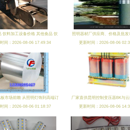
 饮料加工设备价格 其他食品 饮
照明器材厂供应商、价格及批发
备厂家 其他食品 饮料加工设备批
间：2026-08-06 17:49:34
更新时间：2026-08-06 02:3
略｜选对渠道，省心又省
发
板市场前瞻 从照明灯饰到高端订
厂家直供昆明控制变压器BK与
间：2026-08-06 01:18:37
制的供应链进化
明变压器JMB 优质选择源于
更新时间：2026-08-06 14:3