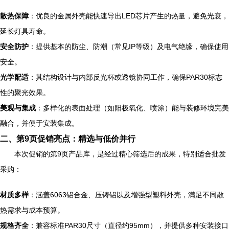
散热保障
：优良的金属外壳能快速导出LED芯片产生的热量，避免光衰，
延长灯具寿命。
安全防护
：提供基本的防尘、防潮（常见IP等级）及电气绝缘，确保使用
安全。
光学配适
：其结构设计与内部反光杯或透镜协同工作，确保PAR30标志
性的聚光效果。
美观与集成
：多样化的表面处理（如阳极氧化、喷涂）能与装修环境完美
融合，并便于安装集成。
二、第9页促销亮点：精选与低价并行
本次促销的第9页产品库，是经过精心筛选后的成果，特别适合批发
采购：
材质多样
：涵盖6063铝合金、压铸铝以及增强型塑料外壳，满足不同散
热需求与成本预算。
规格齐全
：兼容标准PAR30尺寸（直径约95mm），并提供多种安装接口