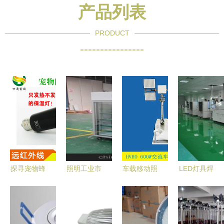
产品列表
PRODUCT
----------------
探寻宠物蜂
照明工业市
车载移动照
LED灯具焊
产业 从价
场概览 厂
明设备 采
接设备采购
格、采购到
家、批发与
购指南、批
指南 价
供应商的全
价格策略解
发价格与优
格、批发与