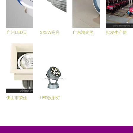
面解析
析
质厂家推荐
厂家解析
广州LED天
3X3W高亮
广东鸿光照
批发生产便
花灯批发指
节能射灯
明南宁运营
携式移动升
南 如何找
厂家直销，
中心工程塔
降照明灯与
到优质平价
品质保证的
吊灯系列
全方位三角
的灯具厂家
照明解决方
专业批发，
架升降照明
案
点亮建筑之
图片大全
光
济宁庆安工
矿设备专业
佛山市荣仕
LED投射灯
照明设备供
照明科技
批发指南
应
专业批发照
类型解析与
明设备的优
促销选购策